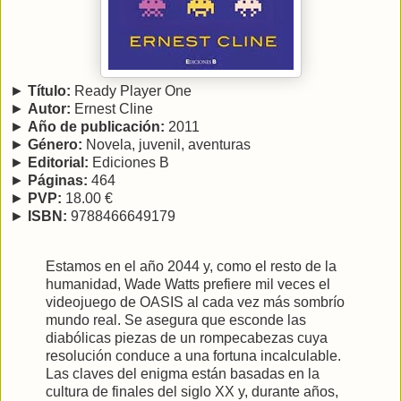
►
Título:
Ready Player One
►
Autor:
Ernest Cline
►
Año de publicación:
2011
►
Género:
Novela, juvenil, aventuras
►
Editorial:
Ediciones B
►
Páginas:
464
►
PVP:
18.00 €
►
ISBN:
9788466649179
Estamos en el año 2044 y, como el resto de la
humanidad, Wade Watts prefiere mil veces el
videojuego de OASIS al cada vez más sombrío
mundo real. Se asegura que esconde las
diabólicas piezas de un rompecabezas cuya
resolución conduce a una fortuna incalculable.
Las claves del enigma están basadas en la
cultura de finales del siglo XX y, durante años,