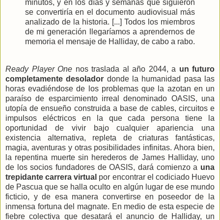
minutos, y en los días y semanas que siguieron
se convertiría en el documento audiovisual más
analizado de la historia. [...] Todos los miembros
de mi generación llegaríamos a aprendernos de
memoria el mensaje de Halliday, de cabo a rabo.
Ready Player One
nos traslada al año 2044, a
un futuro
completamente desolador
donde la humanidad pasa las
horas evadiéndose de los problemas que la azotan en un
paraíso de esparcimiento irreal denominado OASIS, una
utopía de ensueño construida a base de cables, circuitos e
impulsos eléctricos en la que cada persona tiene la
oportunidad de vivir bajo cualquier apariencia una
existencia alternativa, repleta de criaturas fantásticas,
magia, aventuras y otras posibilidades infinitas. Ahora bien,
la repentina muerte sin herederos de James Halliday, uno
de los socios fundadores de OASIS, dará comienzo a
una
trepidante carrera virtual
por encontrar el codiciado Huevo
de Pascua que se halla oculto en algún lugar de ese mundo
ficticio, y de esa manera convertirse en poseedor de la
inmensa fortuna del magnate. En medio de esta especie de
fiebre colectiva que desatará el anuncio de Halliday, un