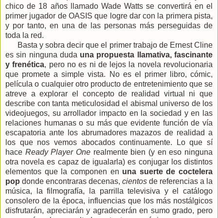
chico de 18 años llamado Wade Watts se convertirá en el
primer jugador de OASIS que logre dar con la primera pista,
y por tanto, en una de las personas más perseguidas de
toda la red.
Basta y sobra decir que el primer trabajo de Ernest Cline
es sin ninguna duda
una propuesta llamativa, fascinante
y frenética
, pero no es ni de lejos la novela revolucionaria
que promete a simple vista. No es el primer libro, cómic,
película o cualquier otro producto de entretenimiento que se
atreve a explorar el concepto de realidad virtual ni que
describe con tanta meticulosidad el abismal universo de los
videojuegos, su arrollador impacto en la sociedad y en las
relaciones humanas o su más que evidente función de vía
escapatoria ante los abrumadores mazazos de realidad a
los que nos vemos abocados continuamente. Lo que sí
hace
Ready Player One
realmente bien (y en eso ninguna
otra novela es capaz de igualarla) es conjugar los distintos
elementos que la componen en
una suerte de coctelera
pop
donde encontraras decenas,
cientos
de referencias a la
música, la filmografía, la parrilla televisiva y el catálogo
consolero de la época, influencias que los más nostálgicos
disfrutarán, apreciarán y agradecerán en sumo grado, pero